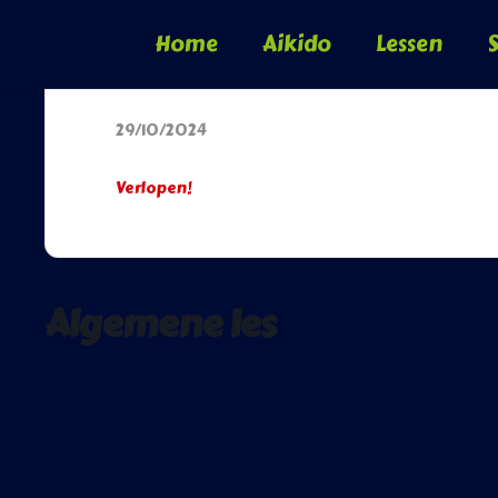
Home
Aikido
Lessen
S
Datum
29/10/2024
Verlopen!
Algemene les