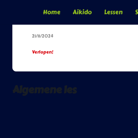
Home
Aikido
Lessen
S
Datum
21/11/2024
Verlopen!
Algemene les