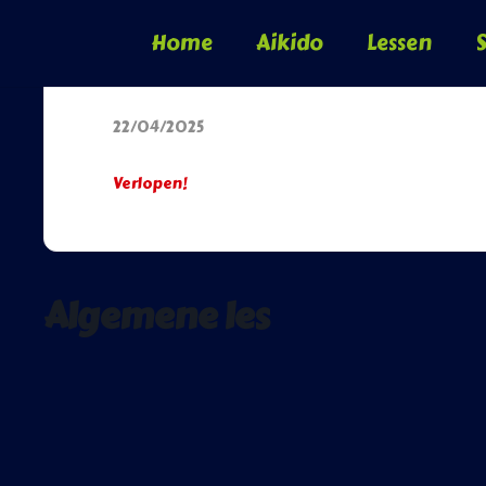
Home
Aikido
Lessen
S
Datum
22/04/2025
Verlopen!
Algemene les