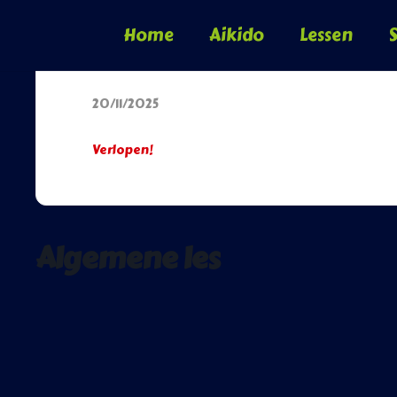
Home
Aikido
Lessen
S
Datum
20/11/2025
Verlopen!
Algemene les