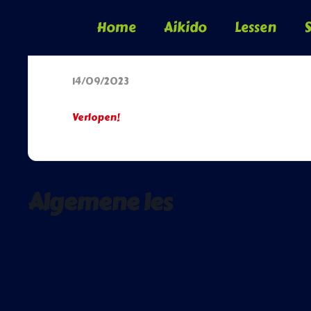
Home
Aikido
Lessen
S
Datum
14/09/2023
Verlopen!
Algemene les