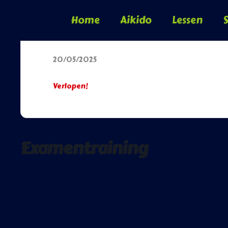
Home
Aikido
Lessen
S
Datum
20/05/2025
Verlopen!
Examentraining